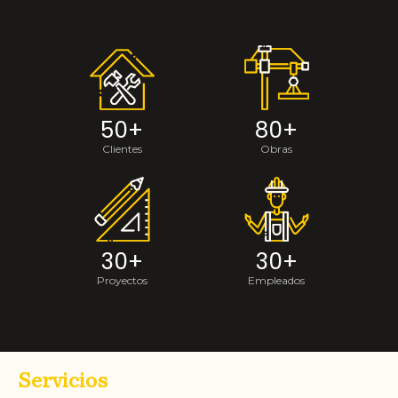
50
+
80
+
Clientes
Obras
30
+
30
+
Proyectos
Empleados
Servicios